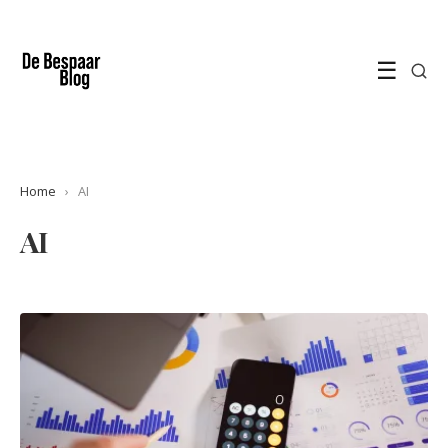
☰
Home
›
AI
AI