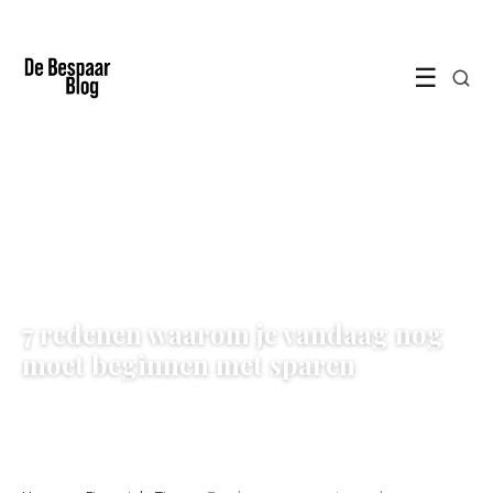
☰
FINANCIELE TIPS
7 redenen waarom je vandaag nog
moet beginnen met sparen
23 December 2021
·
3 min leestijd