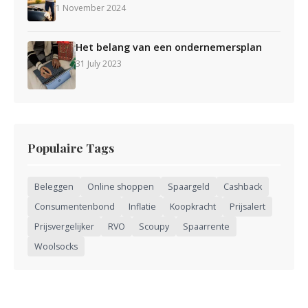
1 November 2024
Het belang van een ondernemersplan
31 July 2023
Populaire Tags
Beleggen
Online shoppen
Spaargeld
Cashback
Consumentenbond
Inflatie
Koopkracht
Prijsalert
Prijsvergelijker
RVO
Scoupy
Spaarrente
Woolsocks