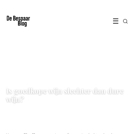
☰
SLIM SHOPPEN
Is goedkope wijn slechter dan dure
wijn?
14 December 2021
·
3 min leestijd