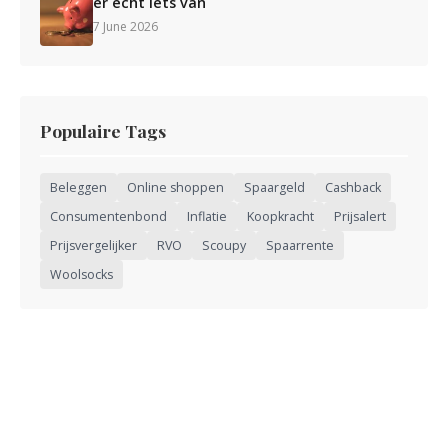
er écht iets van
7 June 2026
Populaire Tags
Beleggen
Online shoppen
Spaargeld
Cashback
Consumentenbond
Inflatie
Koopkracht
Prijsalert
Prijsvergelijker
RVO
Scoupy
Spaarrente
Woolsocks