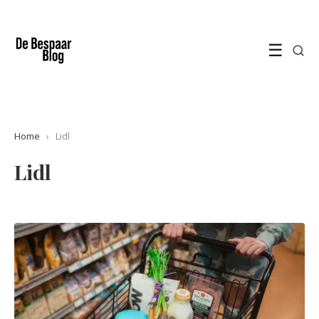
☰
Home
›
Lidl
Lidl